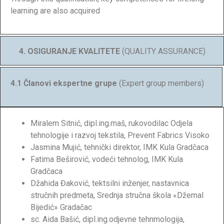
learning are also acquired
4. OSIGURANJE KVALITETE
(QUALITY ASSURANCE)
4.1 Članovi ekspertne grupe
(Expert group members)
Miralem Sitnić, dipl.ing.maš, rukovodilac Odjela
tehnologije i razvoj tekstila, Prevent Fabrics Visoko
Jasmina Mujić, tehnički direktor, IMK Kula Gradčaca
Fatima Beširović, vodeći tehnolog, IMK Kula
Gradčaca
Džahida Đaković, tektsilni inženjer, nastavnica
stručnih predmeta, Srednja stručna škola «Džemal
Bijedić» Gradačac
sc. Aida Bašić, dipl.ing.odjevne tehnmologija,