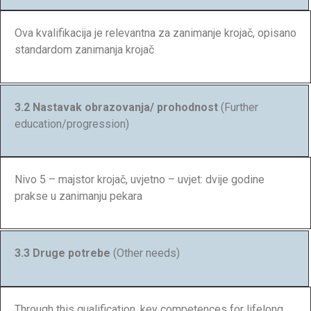
Ova kvalifikacija je relevantna za zanimanje krojač, opisano
standardom zanimanja krojač
3.2 Nastavak obrazovanja/ prohodnost
(Further
education/progression)
Nivo 5 – majstor krojač, uvjetno – uvjet: dvije godine
prakse u zanimanju pekara
3.3 Druge potrebe
(Other needs)
Through this qualification, key competences for lifelong