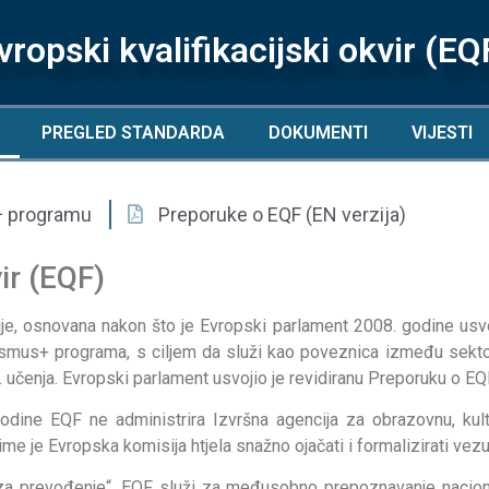
vropski kvalifikacijski okvir (EQ
PREGLED STANDARDA
DOKUMENTI
VIJESTI
 programu
Preporuke o EQF (EN verzija)
ir (EQF)
je, osnovana nakon što je Evropski parlament 2008. godine usvo
rasmus+ programa, s ciljem da služi kao poveznica između sekto
j. učenja. Evropski parlament usvojio je revidiranu Preporuku o EQ
odine EQF ne administrira Izvršna agencija za obrazovnu, kultu
ime je Evropska komisija htjela snažno ojačati i formalizirati ve
za prevođenje“, EQF služi za međusobno prepoznavanje nacional