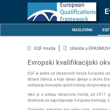
E
NASLOVNA
EQF
EQF mreža
Učešće u ERASMUS+
Evropski kvalifikacijski okv
EQF je jedna od obrazovnih mreža Evropske uni
država članica, a koja danas djeluje u okviru E
realizaciju koncepta cjeloživotnog obrazovanja t
Iako je u pitanju obrazovna mreža, od 2017. g
direktorat za zapošljavanje Evropske komisije, č
Originalno zamišljen kao neka vrsta „sredstva 