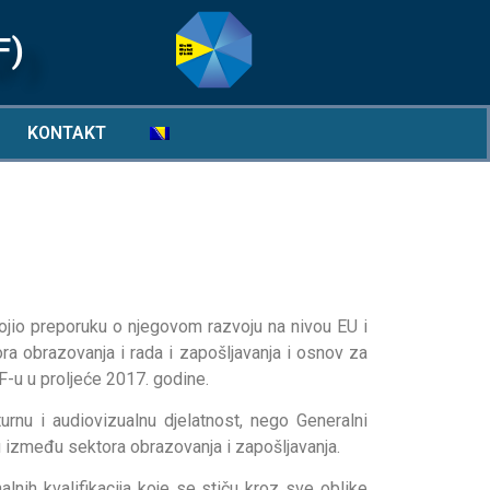
F)
KONTAKT
jio preporuku o njegovom razvoju na nivou EU i
ra obrazovanja i rada i zapošljavanja i osnov za
F-u u proljeće 2017. godine.
rnu i audiovizualnu djelatnost, nego Generalni
zu između sektora obrazovanja i zapošljavanja.
nih kvalifikacija koje se stiču kroz sve oblike