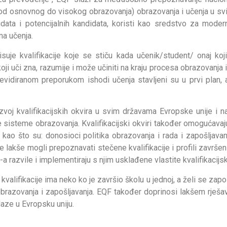
 (od osnovnog do visokog obrazovanja) obrazovanja i učenja u s
idata i potencijalnih kandidata, koristi kao sredstvo za mode
ma učenja.
uje kvalifikacije koje se stiču kada učenik/student/ onaj koj
oji uči zna, razumije i može učiniti na kraju procesa obrazovanja il
 Revidiranom preporukom ishodi učenja stavljeni su u prvi plan, 
voj kvalifikacijskih okvira u svim državama Evropske unije i 
lne sisteme obrazovanja. Kvalifikacijski okviri također omogućava
 kao što su: donosioci politika obrazovanja i rada i zapošljavanj
 lakše mogli prepoznavati stečene kvalifikacije i profili završenih
 razvile i implementiraju s njim usklađene vlastite kvalifikacijsk
valifikacije ima neko ko je završio školu u jednoj, a želi se zapo
azovanja i zapošljavanja. EQF također doprinosi lakšem rješav
laze u Evropsku uniju.