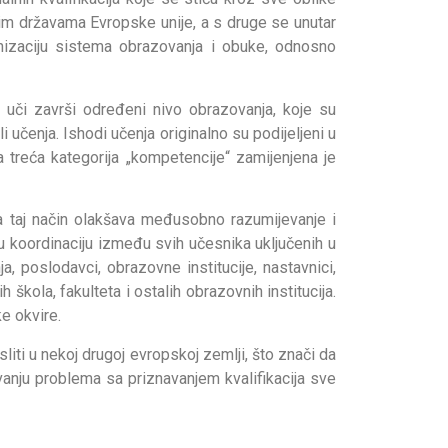
vim državama Evropske unije, a s druge se unutar
rnizaciju sistema obrazovanja i obuke, odnosno
i uči završi određeni nivo obrazovanja, koje su
i učenja. Ishodi učenja originalno su podijeljeni u
a treća kategorija „kompetencije“ zamijenjena je
na taj način olakšava međusobno razumijevanje i
ju koordinaciju između svih učesnika uključenih u
a, poslodavci, obrazovne institucije, nastavnici,
 škola, fakulteta i ostalih obrazovnih institucija.
e okvire.
sliti u nekoj drugoj evropskoj zemlji, što znači da
anju problema sa priznavanjem kvalifikacija sve