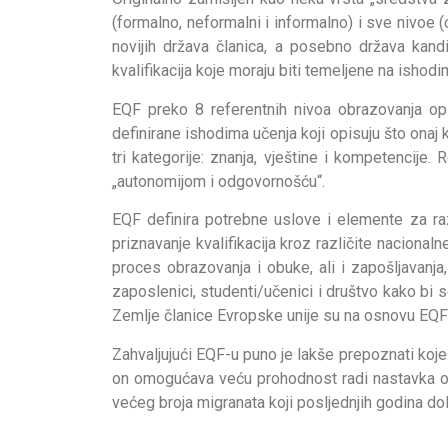
(formalno, neformalni i informalno) i sve nivoe
novijih država članica, a posebno država kand
kvalifikacija koje moraju biti temeljene na ishodi
EQF preko 8 referentnih nivoa obrazovanja opis
definirane ishodima učenja koji opisuju što onaj k
tri kategorije: znanja, vještine i kompetencije.
„autonomijom i odgovornošću“.
EQF definira potrebne uslove i elemente za raz
priznavanje kvalifikacija kroz različite naciona
proces obrazovanja i obuke, ali i zapošljavanja,
zaposlenici, studenti/učenici i društvo kako bi se
Zemlje članice Evropske unije su na osnovu EQF-a
Zahvaljujući EQF-u puno je lakše prepoznati koje k
on omogućava veću prohodnost radi nastavka obr
većeg broja migranata koji posljednjih godina do