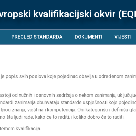
vropski kvalifikacijski okvir (EQ
PREGLED STANDARDA
DOKUMENTI
VIJESTI
je popis svih poslova koje pojedinac obavlja u određenom zanim
stoji od nužnih i osnovnih sadržaja o nekom zanimanju, uključuju
Standardi zanimanja obuhvataju standarde uspješnosti koje pojedin
og znanja, vještina i kompetencija. Oni kategorišu i definišu glav
 šta ljudi rade, kako će to raditi, i koliko dobro će to raditi.
temom kvalifikacija.