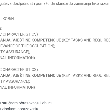
ćava dosljednost i pomaže da standarde zanimanja lako razumiju 
 u KOBiH:
:
C CHARACTERISTICS);
NANJA, VJEŠTINE KOMPETENCIJE
(KEY TASKS AND REQUIRE
EVANCE OF THE OCCUPATION);
ITY ASSURANCE);
NAL INFORMATION).
C CHARACTERISTICS);
NANJA, VJEŠTINE KOMPETENCIJE
(KEY TASKS AND REQUIRE
ITY ASSURANCE);
NAL INFORMATION).
 stručnom obrazovanju i obuci
u visokom obrazovanju