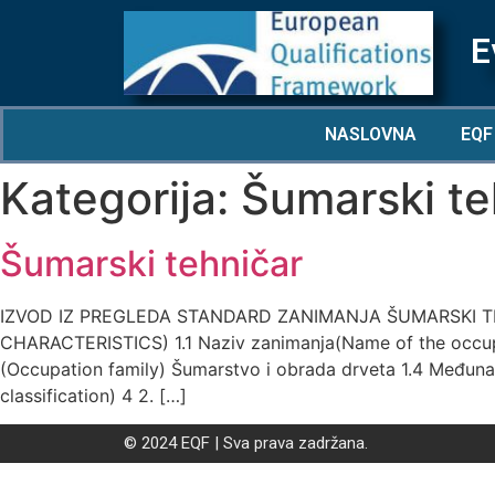
E
NASLOVNA
EQF
Kategorija:
Šumarski te
Šumarski tehničar
IZVOD IZ PREGLEDA STANDARD ZANIMANJA ŠUMARSKI T
CHARACTERISTICS) 1.1 Naziv zanimanja(Name of the occupati
(Occupation family) Šumarstvo i obrada drveta 1.4 Međunar
classification) 4 2. […]
© 2024 EQF | Sva prava zadržana.