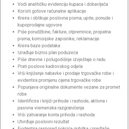
Vodi analitičku evidenciju kupaca i dobavljača
Koristi gotove računalne aplikacije
Kreira i oblikuje poslovna pisma, upite, ponude i
kupoprodajne ugovore
Piše porudžbine, fakture, otpremnice, propatna
pisma, komisijske zapisnike, reklamacije
Kreira baze podataka
Izrađuje biznis plan poduzeća
Piše dnevne i polugodišnje izvještaje o radu
Prati poslove kadrovskog odjela
Vrši knjiženje nabavke i prodaje trgovačke robe i
evidentira promjenu cijena trgovačke robe
Popunjava originalne dokumente vezane za promet
robe
Identificira i knjiži prihode i rashode, aktivna i
pasivna vremenska razgraničenja
Vrši zatvaranje konta prihoda i rashoda
Utvrđuje poslovni rezultat
Evidentira raspored pokrića gubitka i predlaže