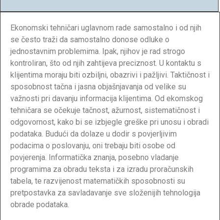
Ekonomski tehničari uglavnom rade samostalno i od njih
se često traži da samostalno donose odluke o
jednostavnim problemima. Ipak, njihov je rad strogo
kontroliran, što od njih zahtijeva preciznost. U kontaktu s
klijentima moraju biti ozbiljni, obazrivi i pažljivi. Taktičnost i
sposobnost tačna i jasna objašnjavanja od velike su
važnosti pri davanju informacija klijentima. Od ekomskog
tehničara se očekuje tačnost, ažurnost, sistematičnost i
odgovornost, kako bi se izbjegle greške pri unosu i obradi
podataka. Budući da dolaze u dodir s povjerljivim
podacima o poslovanju, oni trebaju biti osobe od
povjerenja. Informatička znanja, posebno vladanje
programima za obradu teksta i za izradu proračunskih
tabela, te razvijenost matematičkih sposobnosti su
pretpostavka za savladavanje sve složenijih tehnologija
obrade podataka.