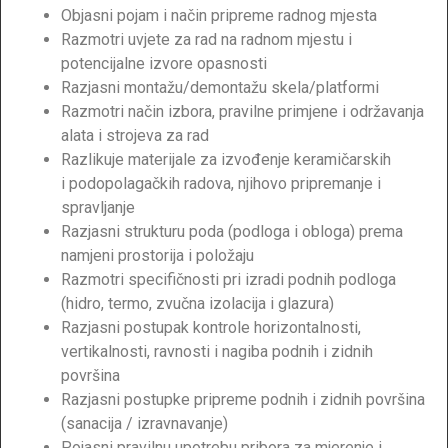
Objasni pojam i način pripreme radnog mjesta
Razmotri uvjete za rad na radnom mjestu i
potencijalne izvore opasnosti
Razjasni montažu/demontažu skela/platformi
Razmotri način izbora, pravilne primjene i održavanja
alata i strojeva za rad
Razlikuje materijale za izvođenje keramičarskih
i podopolagačkih radova, njihovo pripremanje i
spravljanje
Razjasni strukturu poda (podloga i obloga) prema
namjeni prostorija i položaju
Razmotri specifičnosti pri izradi podnih podloga
(hidro, termo, zvučna izolacija i glazura)
Razjasni postupak kontrole horizontalnosti,
vertikalnosti, ravnosti i nagiba podnih i zidnih
površina
Razjasni postupke pripreme podnih i zidnih površina
(sanacija / izravnavanje)
Pojasni pravilnu upotrebu pribora za mjerenje i