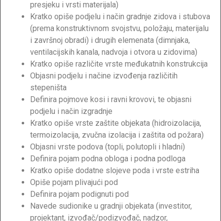
presjeku i vrsti materijala)
Kratko opiše podjelu i način gradnje zidova i stubova
(prema konstruktivnom svojstvu, položaju, materijalu
i završnoj obradi) i drugih elemenata (dimnjaka,
ventilacijskih kanala, nadvoja i otvora u zidovima)
Kratko opiše različite vrste međukatnih konstrukcija
Objasni podjelu i načine izvođenja različitih
stepeništa
Definira pojmove kosi i ravni krovovi, te objasni
podjelu i način izgradnje
Kratko opiše vrste zaštite objekata (hidroizolacija,
termoizolacija, zvučna izolacija i zaštita od požara)
Objasni vrste podova (topli, polutopli i hladni)
Definira pojam podna obloga i podna podloga
Kratko opiše dodatne slojeve poda i vrste estriha
Opiše pojam plivajući pod
Definira pojam podignuti pod
Navede sudionike u gradnji objekata (investitor,
projektant, izvođač/podizvođač, nadzor,