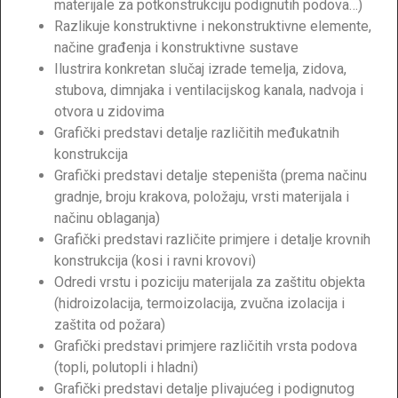
materijale za potkonstrukciju podignutih podova…)
Razlikuje konstruktivne i nekonstruktivne elemente,
načine građenja i konstruktivne sustave
Ilustrira konkretan slučaj izrade temelja, zidova,
stubova, dimnjaka i ventilacijskog kanala, nadvoja i
otvora u zidovima
Grafički predstavi detalje različitih međukatnih
konstrukcija
Grafički predstavi detalje stepeništa (prema načinu
gradnje, broju krakova, položaju, vrsti materijala i
načinu oblaganja)
Grafički predstavi različite primjere i detalje krovnih
konstrukcija (kosi i ravni krovovi)
Odredi vrstu i poziciju materijala za zaštitu objekta
(hidroizolacija, termoizolacija, zvučna izolacija i
zaštita od požara)
Grafički predstavi primjere različitih vrsta podova
(topli, polutopli i hladni)
Grafički predstavi detalje plivajućeg i podignutog