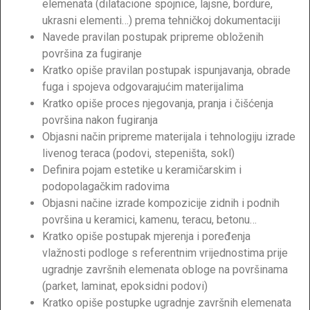
elemenata (dilatacione spojnice, lajsne, bordure,
ukrasni elementi…) prema tehničkoj dokumentaciji
Navede pravilan postupak pripreme obloženih
površina za fugiranje
Kratko opiše pravilan postupak ispunjavanja, obrade
fuga i spojeva odgovarajućim materijalima
Kratko opiše proces njegovanja, pranja i čišćenja
površina nakon fugiranja
Objasni način pripreme materijala i tehnologiju izrade
livenog teraca (podovi, stepeništa, sokl)
Definira pojam estetike u keramičarskim i
podopolagačkim radovima
Objasni načine izrade kompozicije zidnih i podnih
površina u keramici, kamenu, teracu, betonu…
Kratko opiše postupak mjerenja i poređenja
vlažnosti podloge s referentnim vrijednostima prije
ugradnje završnih elemenata obloge na površinama
(parket, laminat, epoksidni podovi)
Kratko opiše postupke ugradnje završnih elemenata