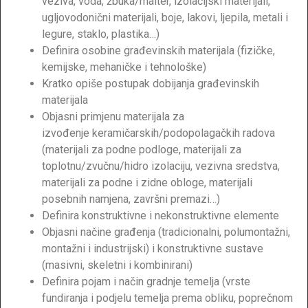
veziva, voda, žbuka/malter, izolacijski materijali,
ugljovodonični materijali, boje, lakovi, ljepila, metali i
legure, staklo, plastika…)
Definira osobine građevinskih materijala (fizičke,
kemijske, mehaničke i tehnološke)
Kratko opiše postupak dobijanja građevinskih
materijala
Objasni primjenu materijala za
izvođenje keramičarskih/podopolagačkih radova
(materijali za podne podloge, materijali za
toplotnu/zvučnu/hidro izolaciju, vezivna sredstva,
materijali za podne i zidne obloge, materijali
posebnih namjena, završni premazi…)
Definira konstruktivne i nekonstruktivne elemente
Objasni načine građenja (tradicionalni, polumontažni,
montažni i industrijski) i konstruktivne sustave
(masivni, skeletni i kombinirani)
Definira pojam i način gradnje temelja (vrste
fundiranja i podjelu temelja prema obliku, poprečnom