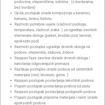
podovima, stepeništima, soklima… (s bordurama,
bez bordura)
Opiše postupak izrade kompozicije u keramici,
kamenu, teracu, betonu…
Razmotri potrebne uvjete (vlažnost podloge,
temperatura, vlažnost zraka…) za ugradnju završnih
elemenata obloge (parket, brodski pod, laminat,
epoksidni pod)
Razmotri postupke ugradnje drvenih obloga na
podove, stepeništa, stubove, zidove…
Razjasni faze završne obrade drvenih obloga i
nanošenja odgovarajućih premaza
Razlikuje postupke izrade podova od sintetičkih
materijala (vinil, linoleum, guma…)
Razjasni postupak postavljanja tekstilnih podova
Pojasni postupak postavljanja podova od pluta
Razjasni postupak postavljanja podignutih podova
Pojasni postupak pripreme materijala i način izrade
epoksidnih podova