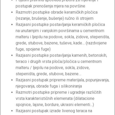
postupak prenošenja mjera na površine
Razmotri postupke obrade keramičkih pločica
(rezanje, brušenje, bušenje) ručno ili strojem
Razjasni postupke postavljanja keramičkih pločica
na unutarnjim i vanjskim površinama u cementnom
malteru i ljepilu na podove, sokla, zidove, stepeništa,
grede, stubove, bazene, tuševe, kade… (razdvojene
fuge, spojene fuge)
Razjasni postupke postavljanja kamenih, betonskih,
teraco i drugih vrsta ploča/pločica u cementnom
malteru / ljepilu na podove, sokla, zidove,
stepeništa, grede, stubove, bazene…
Razjasni postupak pripreme materijala, popunjavanja,
njegovanja, obrade fuga i silikoniranja
Razmotri postupke pripreme i ugradnje različitih
vrsta karakterističnih elemenata (dilatacione
spojnice, lajsne, bordure, ukrasni elementi…)
Razjasni postupak izrade livenog teraca na