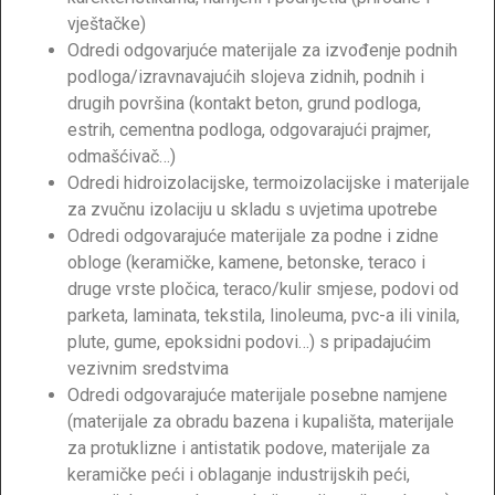
vještačke)
Odredi odgovarjuće materijale za izvođenje podnih
podloga/izravnavajućih slojeva zidnih, podnih i
drugih površina (kontakt beton, grund podloga,
estrih, cementna podloga, odgovarajući prajmer,
odmašćivač…)
Odredi hidroizolacijske, termoizolacijske i materijale
za zvučnu izolaciju u skladu s uvjetima upotrebe
Odredi odgovarajuće materijale za podne i zidne
obloge (keramičke, kamene, betonske, teraco i
druge vrste pločica, teraco/kulir smjese, podovi od
parketa, laminata, tekstila, linoleuma, pvc-a ili vinila,
plute, gume, epoksidni podovi…) s pripadajućim
vezivnim sredstvima
Odredi odgovarajuće materijale posebne namjene
(materijale za obradu bazena i kupališta, materijale
za protuklizne i antistatik podove, materijale za
keramičke peći i oblaganje industrijskih peći,