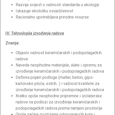
Razvija svijest o važnosti standarda u ekologiji
Iskazuje ekološku osvješćenost
Racionalno upotrebljava prirodne resurse
IV. Tehnologija izvođenja radova
Znanja:
Objasni važnost keramičarskih i podopolagačkih
radova
Navede neophodne materijale, alate i opremu za
izvođenje keramičarskih i podopolagačkih radova
Definira pojam podloge (malter, beton, gips-
kartonske ploče, estrih…) i važnost kvalitete za
izvođenje keramičarskih i podopolagačkih radova
Kratko opiše neophodne pripremne i izolaterske
radove na podlozi za izvođenje keramičarskih i
podopolagačkih radova prema namjeni prostorije
Opiše načine postizanja odgovarajućih kota i