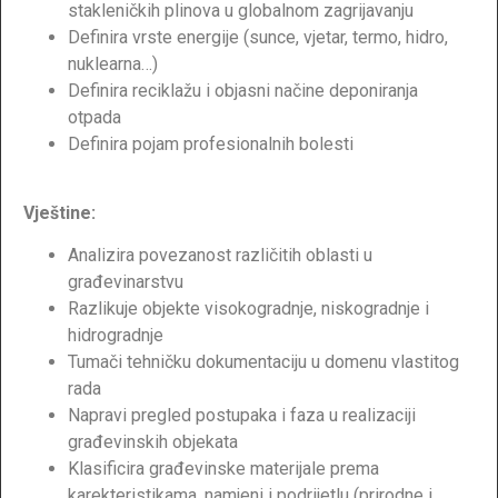
stakleničkih plinova u globalnom zagrijavanju
Definira vrste energije (sunce, vjetar, termo, hidro,
nuklearna…)
Definira reciklažu i objasni načine deponiranja
otpada
Definira pojam profesionalnih bolesti
Vještine:
Analizira povezanost različitih oblasti u
građevinarstvu
Razlikuje objekte visokogradnje, niskogradnje i
hidrogradnje
Tumači tehničku dokumentaciju u domenu vlastitog
rada
Napravi pregled postupaka i faza u realizaciji
građevinskih objekata
Klasificira građevinske materijale prema
karekteristikama, namjeni i podrijetlu (prirodne i