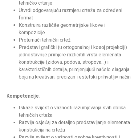
tehničko crtanje
Utvrdi odgovarajuću razmjeru crteža za određeni
format
Konstruira različite geometrijske likove i
kompozicije
Protumači tehnički crtež
Predstavi grafički (u ortogonalnoj i kosoj projekciji)
jednostavnije primjere različitih vrsta elemenata
konstrukcije (zidova, podova, stropova…) i
karakterističnih detalja, primjenjujući načelo slaganja
boja na kreativan, precizan i estetski prihvatljiv način
Kompetencije
:
Iskaže svijest o važnosti razumjevanja svih oblika
tehničkih crteža
Razvija osjećaj za detaljno predstavljanje elemenata
konstrukcija na crtežu
Razvija svijest o važnosti osobne kreativnosti i