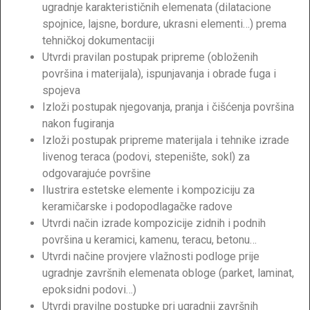
ugradnje karakterističnih elemenata (dilatacione
spojnice, lajsne, bordure, ukrasni elementi…) prema
tehničkoj dokumentaciji
Utvrdi pravilan postupak pripreme (obloženih
površina i materijala), ispunjavanja i obrade fuga i
spojeva
Izloži postupak njegovanja, pranja i čišćenja površina
nakon fugiranja
Izloži postupak pripreme materijala i tehnike izrade
livenog teraca (podovi, stepenište, sokl) za
odgovarajuće površine
Ilustrira estetske elemente i kompoziciju za
keramičarske i podopodlagačke radove
Utvrdi način izrade kompozicije zidnih i podnih
površina u keramici, kamenu, teracu, betonu…
Utvrdi načine provjere vlažnosti podloge prije
ugradnje završnih elemenata obloge (parket, laminat,
epoksidni podovi…)
Utvrdi pravilne postupke pri ugradnji završnih