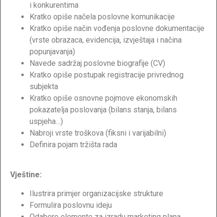
i konkurentima
Kratko opiše načela poslovne komunikacije
Kratko opiše način vođenja poslovne dokumentacije
(vrste obrazaca, evidencija, izvještaja i načina
popunjavanja)
Navede sadržaj poslovne biografije (CV)
Kratko opiše postupak registracije privrednog
subjekta
Kratko opiše osnovne pojmove ekonomskih
pokazatelja poslovanja (bilans stanja, bilans
uspjeha…)
Nabroji vrste troškova (fiksni i varijabilni)
Definira pojam tržišta rada
Vještine:
Ilustrira primjer organizacijske strukture
Formulira poslovnu ideju
Odabere elemente za izradu marketing plana