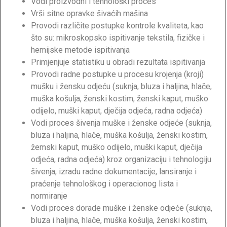
Vodi proizvodni i tehnološki proces
Vrši sitne opravke šivaćih mašina
Provodi različite postupke kontrole kvaliteta, kao
što su: mikroskopsko ispitivanje tekstila, fizičke i
hemijske metode ispitivanja
Primjenjuje statistiku u obradi rezultata ispitivanja
Provodi radne postupke u procesu krojenja (kroji)
mušku i žensku odjeću (suknja, bluza i haljina, hlače,
muška košulja, ženski kostim, ženski kaput, muško
odijelo, muški kaput, dječija odjeća, radna odjeća)
Vodi proces šivenja muške i ženske odjeće (suknja,
bluza i haljina, hlače, muška košulja, ženski kostim,
žemski kaput, muško odijelo, muški kaput, dječija
odjeća, radna odjeća) kroz organizaciju i tehnologiju
šivenja, izradu radne dokumentacije, lansiranje i
praćenje tehnološkog i operacionog lista i
normiranje
Vodi proces dorade muške i ženske odjeće (suknja,
bluza i haljina, hlače, muška košulja, ženski kostim,