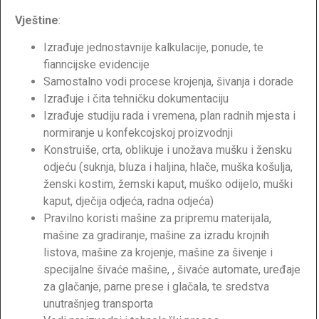
Vještine
:
Izrađuje jednostavnije kalkulacije, ponude, te
fianncijske evidencije
Samostalno vodi procese krojenja, šivanja i dorade
Izrađuje i čita tehničku dokumentaciju
Izrađuje studiju rada i vremena, plan radnih mjesta i
normiranje u konfekcojskoj proizvodnji
Konstruiše, crta, oblikuje i unožava mušku i žensku
odjeću (suknja, bluza i haljina, hlače, muška košulja,
ženski kostim, žemski kaput, muško odijelo, muški
kaput, dječija odjeća, radna odjeća)
Pravilno koristi mašine za pripremu materijala,
mašine za gradiranje, mašine za izradu krojnih
listova, mašine za krojenje, mašine za šivenje i
specijalne šivaće mašine, , šivaće automate, uređaje
za glačanje, parne prese i glačala, te sredstva
unutrašnjeg transporta