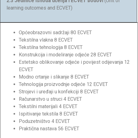
2.3 Jedinice ishoda učenja i ECVET bodovi
(Unit of
learning outcomes and ECVET)
Općeobrazovni sadržaji 80 ECVET
Tekstilna vlakna 8 ECVET
Tekstilna tehnologija 8 ECVET
Konstrukcija i modeliranje odjeće 28 ECVET
Estetsko oblikovanje odjeće i povijest odijevanja 12
ECVET
Modno crtanje i slikanje 8 ECVET
Tehnologija proizvodnje odjeće 12 ECVET
Strojevi i uređaji u konfekciji 8 ECVET
Računarstvo u struci 4 ECVET
Tekstilni materijali 4 ECVET
Ispitivanje tekstila 8 ECVET
Poduzetništvo 4 ECVET
Praktična nastava 56 ECVET