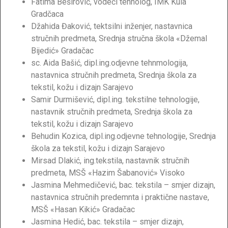
Fatima Beširović, vodeći tehnolog, IMK Kula
Gradčaca
Džahida Đaković, tektsilni inženjer, nastavnica
stručnih predmeta, Srednja stručna škola «Džemal
Bijedić» Gradačac
sc. Aida Bašić, dipl.ing.odjevne tehnmologija,
nastavnica stručnih predmeta, Srednja škola za
tekstil, kožu i dizajn Sarajevo
Samir Durmišević, dipl.ing. tekstilne tehnologije,
nastavnik stručnih predmeta, Srednja škola za
tekstil, kožu i dizajn Sarajevo
Behudin Kozica, dipl.ing.odjevne tehnologije, Srednja
škola za tekstil, kožu i dizajn Sarajevo
Mirsad Dlakić, ing.tekstila, nastavnik stručnih
predmeta, MSŠ «Hazim Šabanović» Visoko
Jasmina Mehmedičević, bac. tekstila – smjer dizajn,
nastavnica stručnih predemnta i praktične nastave,
MSŠ «Hasan Kikić» Gradačac
Jasmina Hedić, bac. tekstila – smjer dizajn,