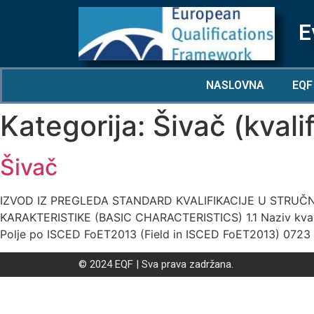
E
NASLOVNA
EQF
Kategorija:
Šivač (kvalif
Šivač
IZVOD IZ PREGLEDA STANDARD KVALIFIKACIJE U STRUČ
KARAKTERISTIKE (BASIC CHARACTERISTICS) 1.1 Naziv kvalifikaci
Polje po ISCED FoET2013 (Field in ISCED FoET2013) 0723 
© 2024 EQF | Sva prava zadržana.