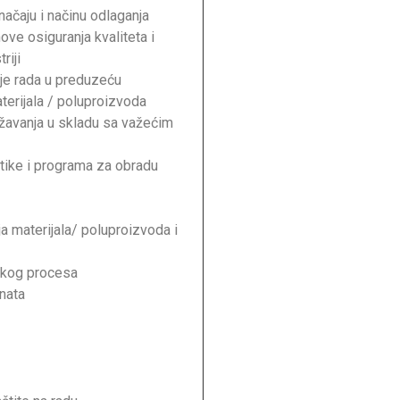
ačaju i načinu odlaganja
ove osiguranja kvaliteta i
riji
je rada u preduzeću
aterijala / poluproizvoda
ježavanja u skladu sa važećim
ike i programa za obradu
ja materijala/ poluproizvoda i
oškog procesa
enata