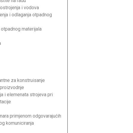
štite na radu
ostrojenja i vodova
enja i odlaganja otpadnog
 otpadnog materijala
a
antne za konstruisanje
 proizvodnje
ja i elemenata strojeva pri
tacije
unara primjenom odgovarajućih
kog komuniciranja