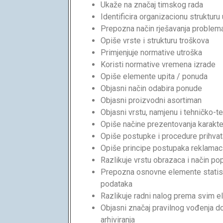
Ukaže na značaj timskog rada
Identificira organizacionu strukturu
Prepozna način rješavanja problema
Opiše vrste i strukturu troškova
Primjenjuje normative utroška
Koristi normative vremena izrade
Opiše elemente upita / ponuda
Objasni način odabira ponude
Objasni proizvodni asortiman
Objasni vrstu, namjenu i tehničko
Opiše načine prezentovanja karakte
Opiše postupke i procedure prihvata
Opiše principe postupaka reklamaci
Razlikuje vrstu obrazaca i način po
Prepozna osnovne elemente statist
podataka
Razlikuje radni nalog prema svim 
Objasni značaj pravilnog vođenja do
arhiviranja