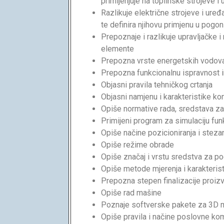
primijenjuje na toplinske strojeve i 
Razlikuje električne strojeve i ure
te definira njihovu primjenu u pogo
Prepoznaje i razlikuje upravljačke i
elemente
Prepozna vrste energetskih vodov
Prepozna funkcionalnu ispravnost 
Objasni pravila tehničkog crtanja
Objasni namjenu i karakteristike kon
Opiše normative rada, sredstava za 
Primijeni program za simulaciju fu
Opiše načine pozicioniranja i stez
Opiše režime obrade
Opiše značaj i vrstu sredstva za p
Opiše metode mjerenja i karakteris
Prepozna stepen finalizacije proiz
Opiše rad mašine
Poznaje softverske pakete za 3D mo
Opiše pravila i načine poslovne ko