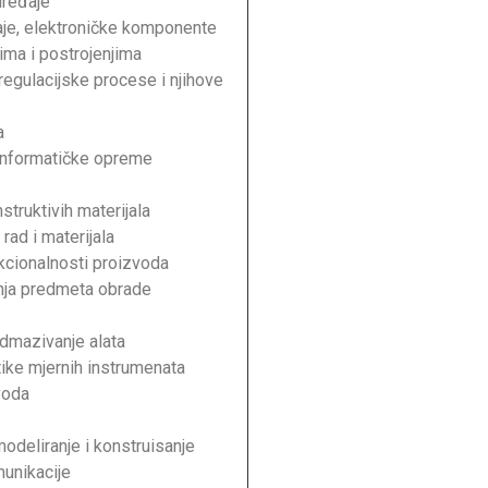
uređaje
đaje, elektroničke komponente
nima i postrojenjima
 regulacijske procese i njihove
a
informatičke opreme
struktivih materijala
rad i materijala
nkcionalnosti proizvoda
anja predmeta obrade
odmazivanje alata
tike mjernih instrumenata
voda
deliranje i konstruisanje
munikacije