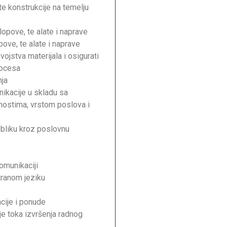
e konstrukcije na temelju
opove, te alate i naprave
pove, te alate i naprave
vojstva materijala i osigurati
rocesa
nja
ikacije u skladu sa
nostima, vrstom poslova i
bliku kroz poslovnu
komunikaciji
tranom jeziku
acije i ponude
e toka izvršenja radnog