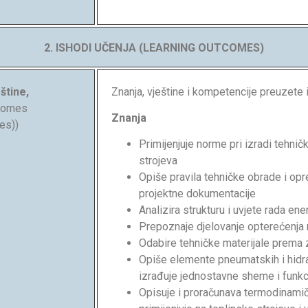
2. ISHODI UČENJA (LEARNING OUTCOMES)
štine,
Znanja, vještine i kompetencije preuzete
tcomes
Znanja
es))
Primijenjuje norme pri izradi tehnič
strojeva
Opiše pravila tehničke obrade i op
projektne dokumentacije
Analizira strukturu i uvjete rada en
Prepoznaje djelovanje opterećenja 
Odabire tehničke materijale prema
Opiše elemente pneumatskih i hidrau
izrađuje jednostavne sheme i funk
Opisuje i proračunava termodinamičk