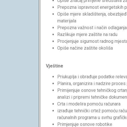
Opiše značaj primjene sredstava za
Prepozna ispravnost energetskih p
Opiše mjere skladištenja, obezbjeđ
materijala
Prepozna važnost i način odlaganja
Razlikuje mjere zaštite na radu
Procjenjuje sigurnost radnog mjest
Opiše načine zaštite okoliša
Vještine
Priukuplja i obrađuje podatke relev
Planira, organizira i nadzire proces
Primijenjuje osnove tehničkog crtan
analizi i pripremi tehničke dokumen
Crta i modelira pomoću računara
izrađuje tehnički crtež pomoću rač
računalnih programa u svrhu grafič
Primjenjuje osnove robotike