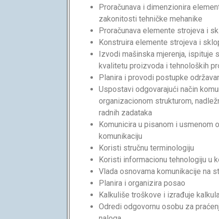
Proračunava i dimenzionira element
zakonitosti tehničke mehanike
Proračunava elemente strojeva i skl
Konstruira elemente strojeva i sklo
Izvodi mašinska mjerenja, ispituje s
kvalitetu proizvoda i tehnoloških p
Planira i provodi postupke održava
Uspostavi odgovarajući način komun
organizacionom strukturom, nadlež
radnih zadataka
Komunicira u pisanom i usmenom o
komunikaciju
Koristi stručnu terminologiju
Koristi informacionu tehnologiju u 
Vlada osnovama komunikacije na s
Planira i organizira posao
Kalkuliše troškove i izrađuje kalkul
Odredi odgovornu osobu za praćenj
naloga