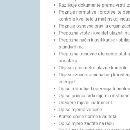
Razlikuje dokumente prema vrsti, zn
Poznaje normative i propise, te osn
kontrole kvaliteta u mašinskoj indust
Poznaje osnovna pravila organizaci
Prepozna vrste i kvalitet ulaznih m
Prepozna način klasifikacije i obil
standardima
Prepozna osnovne elemente statist
podataka
Objasni parametre ulazne kontrole
Objasni značaj racionalnog korišten
energije
Opiše redoslijed operacija tehnol
Opiše princip rada mjernih instrum
Odabere mjerni instrument
Opiše mjerne veličine
Kratko opiše norme kvaliteta
Opiše mjere zaštite na radu