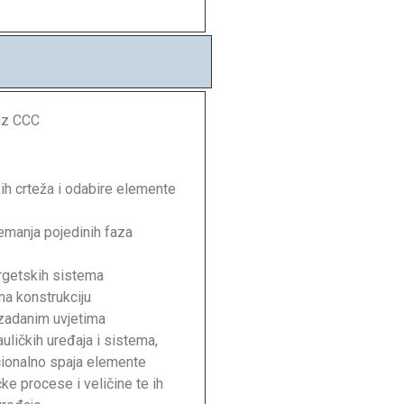
 iz CCC
kih crteža i odabire elemente
remanja pojedinih faza
ergetskih sistema
na konstrukciju
 zadanim uvjetima
ličkih uređaja i sistema,
cionalno spaja elemente
e procese i veličine te ih