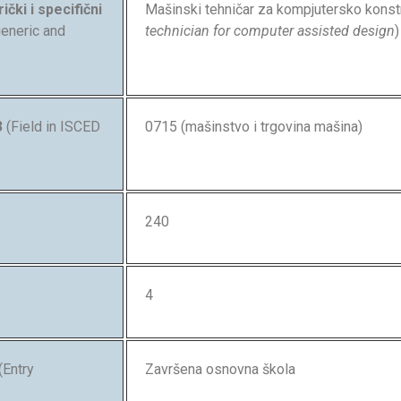
ički i specifični
Mašinski tehničar za kompjutersko konstr
 generic and
technician for computer assisted design
)
3
(Field in ISCED
0715 (mašinstvo i trgovina mašina)
240
4
(Entry
Završena osnovna škola