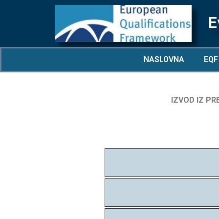
E
NASLOVNA
EQF
IZVOD IZ P