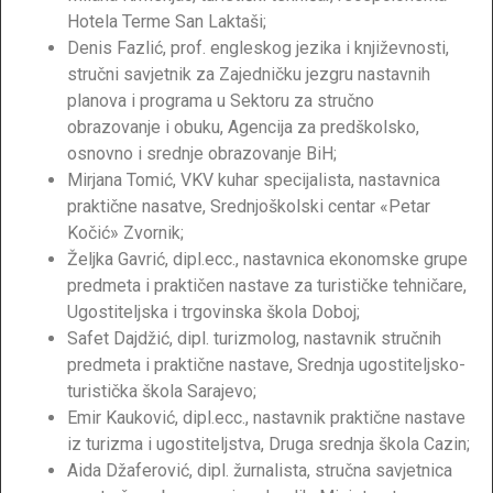
Hotela Terme San Laktaši;
Denis Fazlić, prof. engleskog jezika i književnosti,
stručni savjetnik za Zajedničku jezgru nastavnih
planova i programa u Sektoru za stručno
obrazovanje i obuku, Agencija za predškolsko,
osnovno i srednje obrazovanje BiH;
Mirjana Tomić, VKV kuhar specijalista, nastavnica
praktične nasatve, Srednjoškolski centar «Petar
Kočić» Zvornik;
Željka Gavrić, dipl.ecc., nastavnica ekonomske grupe
predmeta i praktičen nastave za turističke tehničare,
Ugostiteljska i trgovinska škola Doboj;
Safet Dajdžić, dipl. turizmolog, nastavnik stručnih
predmeta i praktične nastave, Srednja ugostiteljsko-
turistička škola Sarajevo;
Emir Kauković, dipl.ecc., nastavnik praktične nastave
iz turizma i ugostiteljstva, Druga srednja škola Cazin;
Aida Džaferović, dipl. žurnalista, stručna savjetnica